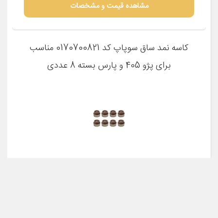
مشاهده قیمت و مشخصات
كاسه نمد ساق سوپاپ کد 0170700821 مناسب
برای پژو 405 و پارس بسته 8 عددی
مشخصات فنی
0170700821
شماره فنی