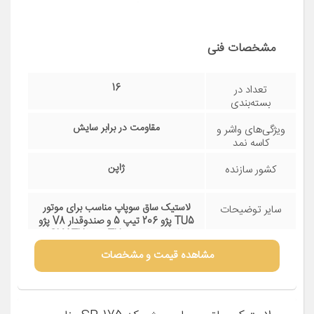
مشخصات فنی
16
تعداد در
بسته‌بندی
مقاومت در برابر سایش
ویژگی‌های واشر و
کاسه نمد
ژاپن
کشور سازنده
لاستیک ساق سوپاپ مناسب برای موتور
سایر توضیحات
TU5 پژو 206 تیپ 5 و صندوقدار V8 پژو
207 پژو پارس TU5 پژو SLX TU5
مشاهده قیمت و مشخصات