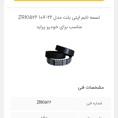
تسمه تایم اپتی بلت مدل ZRK1526 107-22
مناسب برای خودرو پراید
مشخصات فنی
ZRK1526
شماره فنی
پراید