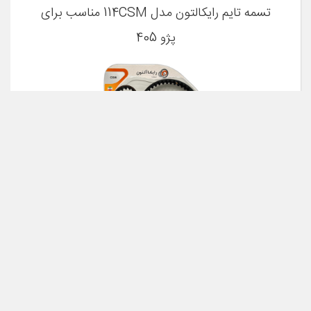
تسمه تایم رایکالتون مدل 114CSM مناسب برای
پژو 405
مشخصات فنی
پژو 405 و پارس و سمند و سورن درارای
توضیحات مدل
موتور XU7
خودرو
پژو
نوع تسمه
خودرو