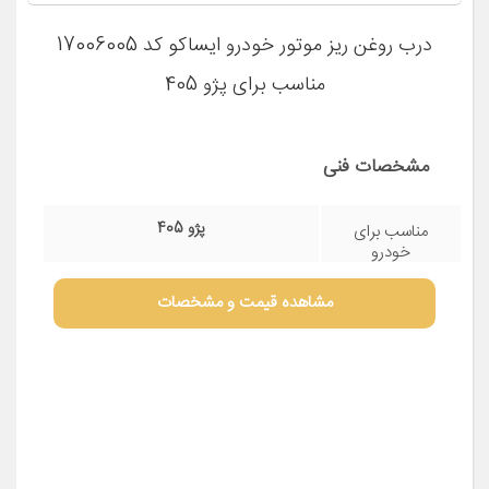
پژو 405
مناسب برای
خودرو
درب روغن موتور پژو 405 معمولاً شامل
روش استفاده
یک درب فلزی است که به گونه‌ای طراحی
شده است که به شکل صحیحی روغن
موتور را در داخل موتور نگه دارد.
مشاهده قیمت و مشخصات
همچنین، در برخی موارد، اورینگ یا حلقه
نیز در این درب استفاده می‌شود تا جلوی
نفوذ روغن از درب را به خارج از موتور
بگیرد.
درب روغن ریز موتور خودرو ایساکو کد 17006005
مناسب برای پژو 405