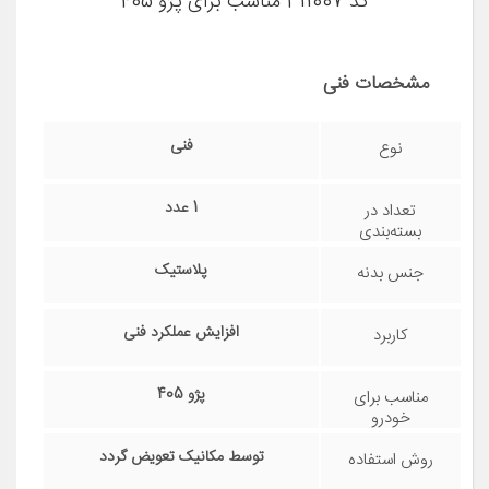
مشاهده قیمت و مشخصات
درب روغن موتور خودرو آماتا صمد مدل PT1-405
کد 311007 مناسب برای پژو 405
مشخصات فنی