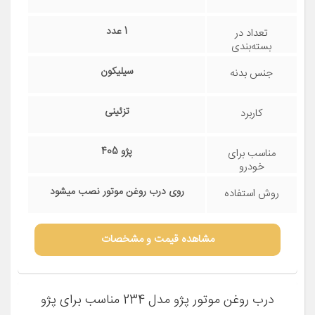
محل نصب : روی گلویی درپوش سوپاپ
سایر توضیحات
مشاهده قیمت و مشخصات
اورینگ درب روغن موتور خودرو آوارد کد 88888
مناسب برای پژو 405
مشخصات فنی