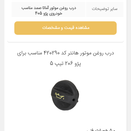
فنی
نوع
1 عدد
تعداد در
بسته‌بندی
پلاستیک
جنس بدنه
افزایش عملکرد فنی
کاربرد
پژو 405
مناسب برای
خودرو
توسط مکانیک تعویض گردد
روش استفاده
درب روغن موتور آماتا صمد مناسب
سایر توضیحات
خودروی پژو 405
مشاهده قیمت و مشخصات