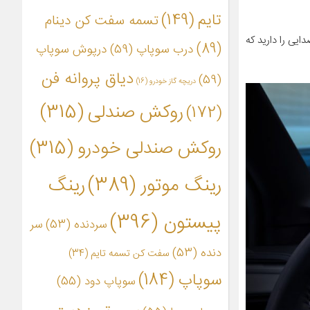
تایم
(149)
تسمه سفت کن دینام
ایی را دارید که
(89)
درب سوپاپ
(59)
درپوش سوپاپ
دیاق پروانه فن
(59)
دریچه گاز خودرو
(16)
روکش صندلی
(315)
(172)
روکش صندلی خودرو
(315)
رینگ موتور
(389)
رینگ
پیستون
(396)
سردنده
(53)
سر
دنده
(53)
سفت کن تسمه تایم
(34)
سوپاپ
(184)
سوپاپ دود
(55)