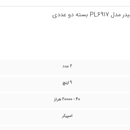
P بسته دو عددی
2 عدد
9 اینچ
40 - 20000 هرتز
اسپیکر