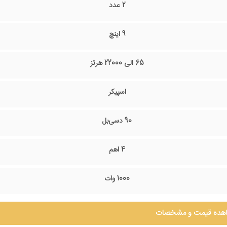
2 عدد
9 اینچ
65 الی 22000 هرتز
اسپیکر
90 دسی‌بل
4 اهم
1000 وات
هده قیمت و مشخصات