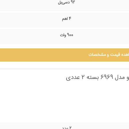
92 دسی‌بل
4 اهم
900 وات
هده قیمت و مشخصات
بسته 2 عددی
2 عدد