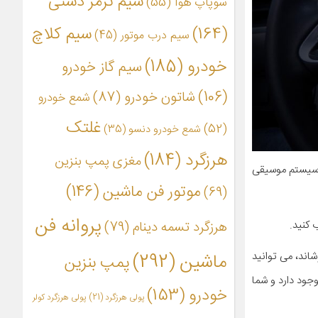
سیم ترمز دستی
سوپاپ هوا
(55)
(164)
سیم کلاچ
سیم درب موتور
(45)
خودرو
(185)
سیم گاز خودرو
(106)
شاتون خودرو
(87)
شمع خودرو
غلتک
(52)
شمع خودرو دنسو
(35)
هرزگرد
(184)
مغزی پمپ بنزین
کل سیستم موسیقی
موتور فن ماشین
(146)
(69)
پروانه فن
هرزگرد تسمه دینام
(79)
 کنید.
ماشین
(292)
شاند، می توانید
پمپ بنزین
جود دارد و شما
خودرو
(153)
پولی هرزگرد
(21)
پولی هرزگرد کولر