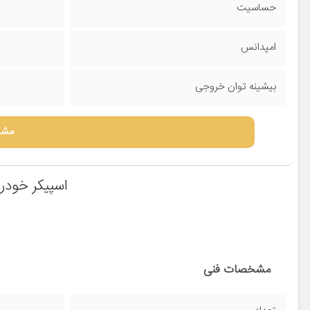
حساسیت
امپدانس
بیشینه توان خروجی
مشا
اسپیکر خودرو مدل 6969 
مشخصات فنی