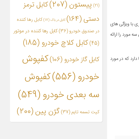
پیستون
(207)
کابل ترمز
(21)
دستی
(164)
کابل رها کننده
کابل در باک
(17)
ی با ویژگی های
کابل رها کننده در موتور
در صندوق خودرو
(36)
 مورد را ارائه
کابل کلاچ خودرو
(185)
(45)
کفپوش
کابل گاز خودرو
(106)
ارد که در مورد
خودرو
(556)
کفپوش
سه بعدی خودرو
(549)
گژن پین
(200)
کیت تسمه تایم
(37)