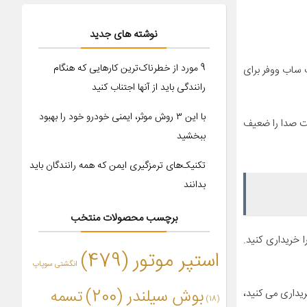
نوشته های جدید
9 مورد از خطرناک‌ترین کارهایی که هنگام
 ساب ووفر برای
رانندگی باید از آنها اجتناب کنید
با این ۳ روش موثر، ایمنی خودرو خود را بهبود
ت صدا را ضعیف
ببخشید
تکنیک‌های ترمزگیری ایمن که همه رانندگان باید
بدانند
برچسب محصولات منتخب
 خریداری کنید.
استپر موتور
(479)
انگشتی سوپاپ
بوش سیلندر
(200)
تسمه
یداری می کنید،
(18)