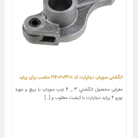
انگشتی سوپاپ دیناپارت کد 2140604201 مناسب برای پراید
معرفی محصول انگشتي 3 _ 4 چپ سوپاپ با پيچ و مهره
يورو 4 پرايد دیناپارت با کیفیت مطلوب و […]