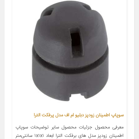
سوپاپ اطمینان زودپز دبلیو ام اف مدل پرفکت الترا
معرفی محصول جزئیات محصول سایر توضیحات سوپاپ
اطمینان زودپز مدل های برفکت الترا ابعاد ۱x۱x۱ سانتی‌متر