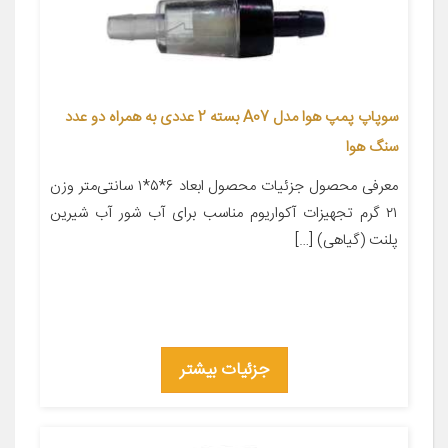
سوپاپ پمپ هوا مدل A07 بسته 2 عددی به همراه دو عدد
سنگ هوا
معرفی محصول جزئیات محصول ابعاد ۶*۵*۱ سانتی‌متر وزن
۲۱ گرم تجهیزات آکواریوم مناسب برای آب شور آب شیرین
پلنت (گیاهی) […]
جزئیات بیشتر