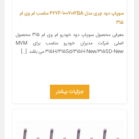
سوپاپ دود چری مدل 477F-1007012BA مناسب ام وی ام
315
معرفی محصول سوپاپ دود خودرو ام وی ام 315 محصول
اصلی شرکت مدیران خودرو مناسب برای MVM
315H/315Sd/315H-New/315SD-New می باشد. […]
جزئیات بیشتر