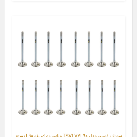
سوپاپ توسن مدل TSVLV7L90 مناسب برای رنو L90 بسته