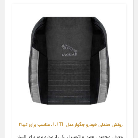
روکش صندلی خودرو جگوار مدل .J.J.TI مناسب برای تیبا2
معرفی محصول همواره اتومبیل یکی از موارد مهم برای انسان