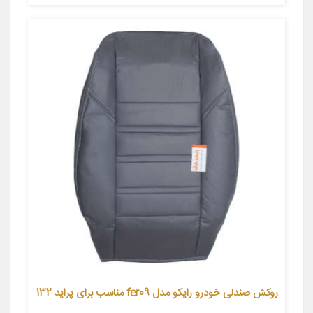
روکش صندلی خودرو رایکو مدل fer09 مناسب برای پراید 132