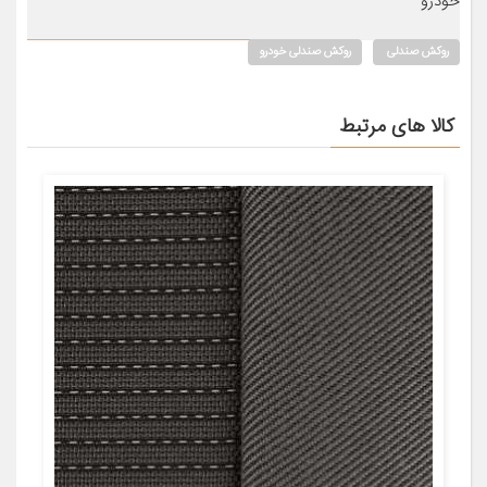
خودرو
روکش صندلی
روکش صندلی خودرو
کالا های مرتبط