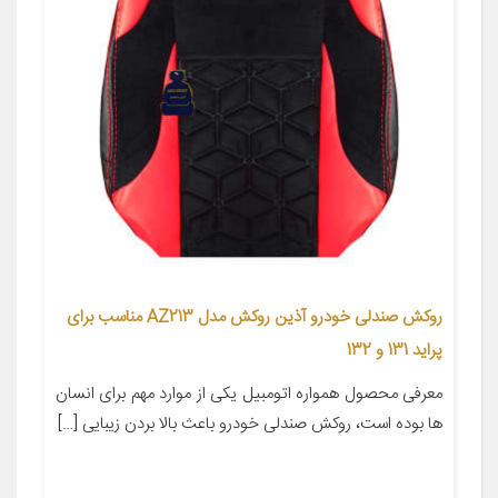
روکش صندلی خودرو آذین روکش مدل AZ213 مناسب برای
پراید 131 و 132
معرفی محصول همواره اتومبیل یکی از موارد مهم برای انسان
ها بوده است، روکش صندلی خودرو باعث بالا بردن زیبایی […]