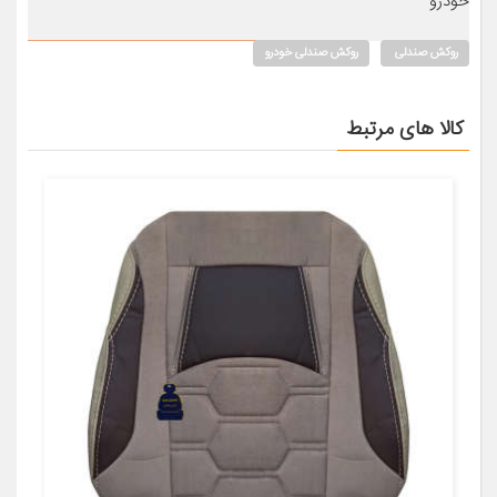
خودرو
روکش صندلی
روکش صندلی خودرو
کالا های مرتبط