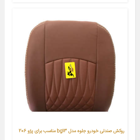
روکش صندلی خودرو جلوه مدل bg13 مناسب برای پژو 206