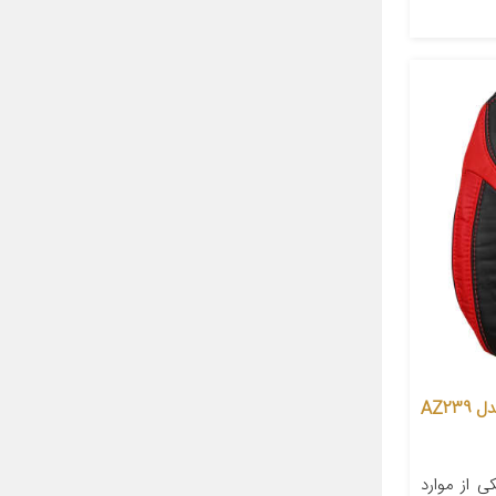
روکش صندلی خودرو آذین روکش مدل AZ239
 از موارد