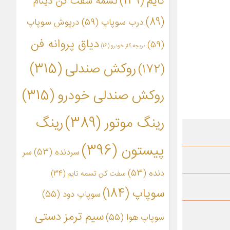
تایم
(149)
تسمه سفت کن دینام
(89)
درب سوپاپ
(59)
درپوش سوپاپ
دیاق پروانه فن
(59)
دریچه گاز خودرو
(16)
روکش صندلی
(315)
(172)
روکش صندلی خودرو
(315)
رینگ موتور
(389)
رینگ
پیستون
(396)
سردنده
(53)
سر
دنده
(53)
سفت کن تسمه تایم
(34)
سوپاپ
(184)
سوپاپ دود
(55)
سیم ترمز دستی
سوپاپ هوا
(55)