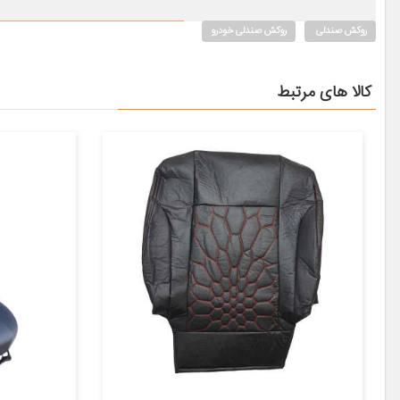
روکش صندلی
روکش صندلی خودرو
کالا های مرتبط