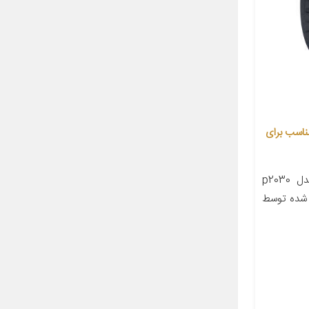
صندلی خودرو مدل p2030 مناسب برای
معرفی محصول روکش صندلی مدل p2030
رو پژو 405 تولید شده توسط