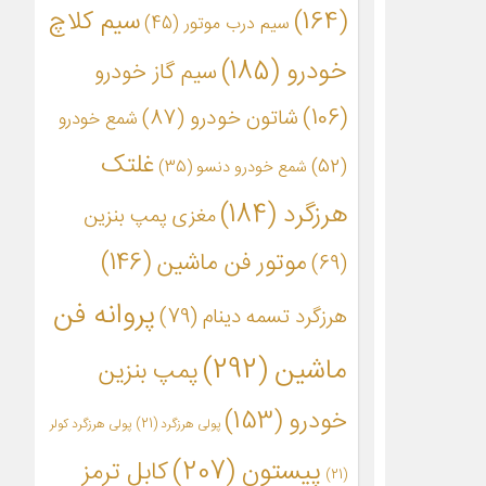
(164)
سیم کلاچ
سیم درب موتور
(45)
خودرو
(185)
سیم گاز خودرو
(106)
شاتون خودرو
(87)
شمع خودرو
غلتک
(52)
شمع خودرو دنسو
(35)
هرزگرد
(184)
مغزی پمپ بنزین
موتور فن ماشین
(146)
(69)
پروانه فن
هرزگرد تسمه دینام
(79)
ماشین
(292)
پمپ بنزین
خودرو
(153)
پولی هرزگرد
(21)
پولی هرزگرد کولر
پیستون
(207)
کابل ترمز
(21)