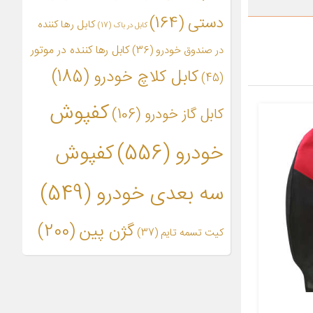
دستی
(164)
کابل رها کننده
کابل در باک
(17)
کابل رها کننده در موتور
در صندوق خودرو
(36)
کابل کلاچ خودرو
(185)
(45)
کفپوش
کابل گاز خودرو
(106)
خودرو
(556)
کفپوش
سه بعدی خودرو
(549)
گژن پین
(200)
کیت تسمه تایم
(37)