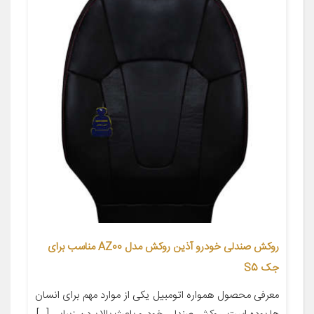
روکش صندلی خودرو آذین روکش مدل AZ00 مناسب برای
جک S5
معرفی محصول همواره اتومبیل یکی از موارد مهم برای انسان