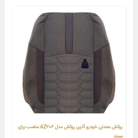
روکش صندلی خودرو آذین روکش مدل AZ206 مناسب برای
سمند