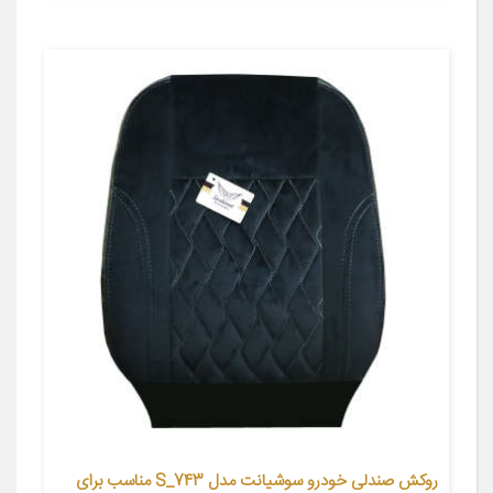
روکش صندلی خودرو سوشیانت مدل S_743 مناسب برای