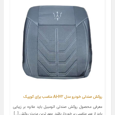
روکش صندلی خودرو مدل AH72 مناسب برای کوییک
معرفی محصول روکش صندلی اتومبیل باید علاوه بر زیبایی
باید از عمر مناسبی بر خوردار باشد. مهم ترین مزیت روکش […]