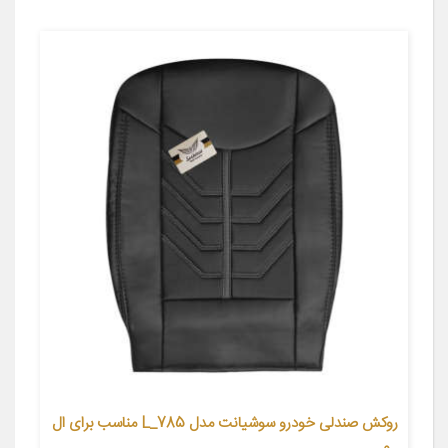
روکش صندلی خودرو سوشیانت مدل L_785 مناسب برای ال