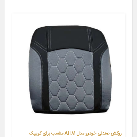
روکش صندلی خودرو مدل AH81 مناسب برای کوییک