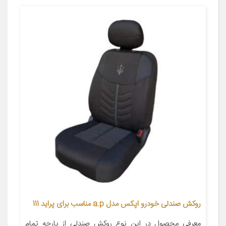
روکش صندلی خودرو اپکس مدل a.p مناسب برای پراید 111
معرفی محصول در این نوع روکش صندلی از پارچه تمام