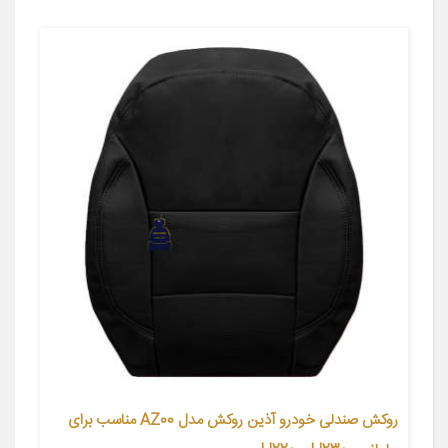
روکش صندلی خودرو آذین روکش مدل AZ00 مناسب برای