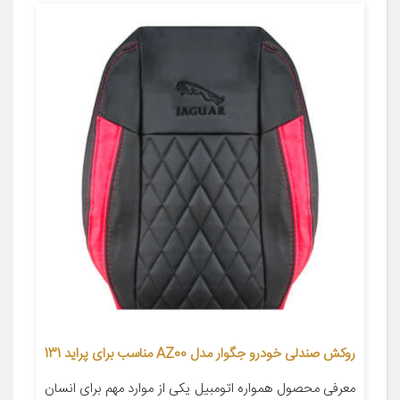
روکش صندلی خودرو جگوار مدل AZ00 مناسب برای پراید 131
معرفی محصول همواره اتومبیل یکی از موارد مهم برای انسان