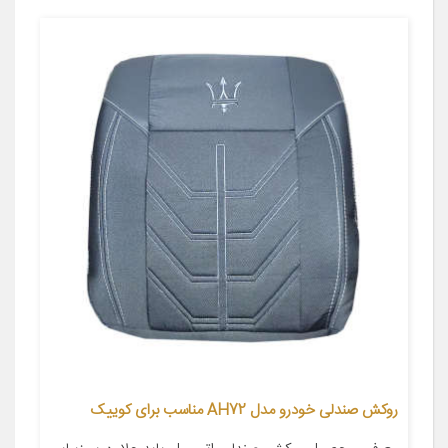
روکش صندلی خودرو مدل AH72 مناسب برای کوییک