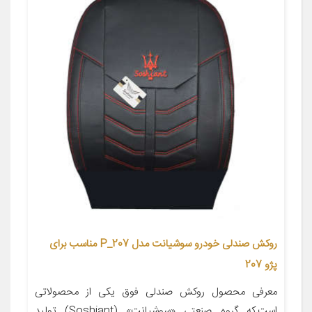
روکش صندلی خودرو سوشیانت مدل P_207 مناسب برای
پژو 207
معرفی محصول روکش صندلی فوق یکی از محصولاتی
است,که گروه صنعتی «سوشیانت» (Soshiant) تولید