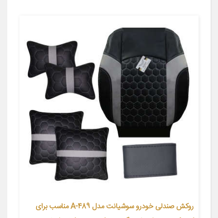
روکش صندلی خودرو سوشیانت مدل A-489 مناسب برای