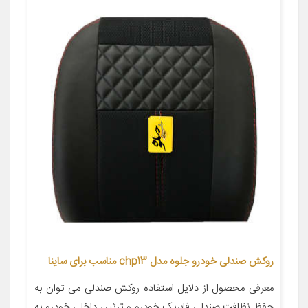
روکش صندلی خودرو جلوه مدل chp13 مناسب برای ساینا
معرفی محصول از دلایل استفاده روکش صندلی می توان به
حفظ نظافت صندلی فابریک خودرو و تزئین داخلی خودرو به