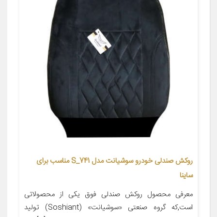
روکش صندلی خودرو سوشیانت مدل S_741 مناسب برای
ساینا
معرفی محصول روکش صندلی فوق یکی از محصولاتی
است,که گروه صنعتی «سوشیانت» (Soshiant) تولید