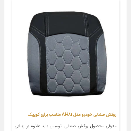
روکش صندلی خودرو مدل AH81 مناسب برای کوییک
معرفی محصول روکش صندلی اتومبیل باید علاوه بر زیبایی