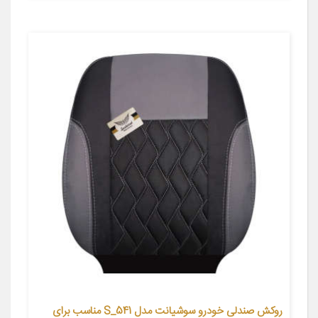
روکش صندلی خودرو سوشیانت مدل S_541 مناسب برای