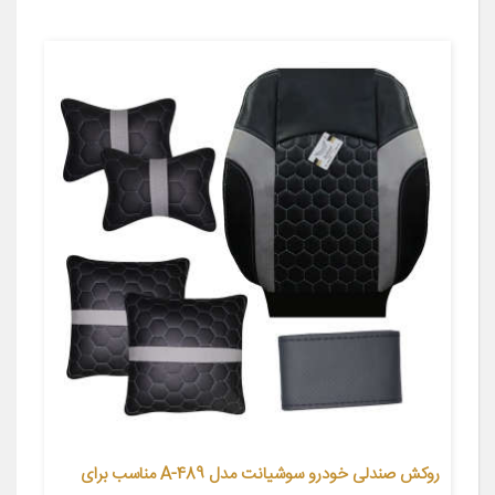
روکش صندلی خودرو سوشیانت مدل A-489 مناسب برای