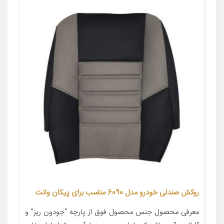
روکش صندلی خودرو مدل 6090 مناسب برای پیکان وانت
معرفی محصول جنس محصول فوق از پارچه “جودون ریز” و