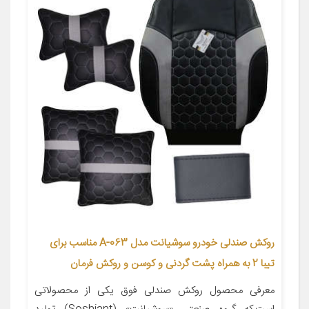
روکش صندلی خودرو سوشیانت مدل A-063 مناسب برای
تیبا 2 به همراه پشت گردنی و کوسن و روکش فرمان
معرفی محصول روکش صندلی فوق یکی از محصولاتی