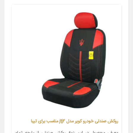
روکش صندلی خودرو کویر مدل jtj2 مناسب برای تیبا
معرفی محصول در این نوع روکش صندلی از پارچه تمام