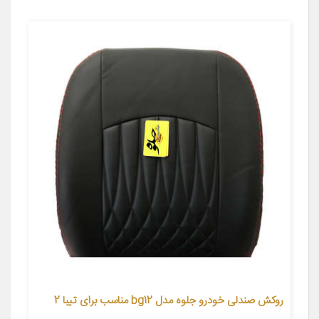
روکش صندلی خودرو جلوه مدل bg12 مناسب برای تیبا 2