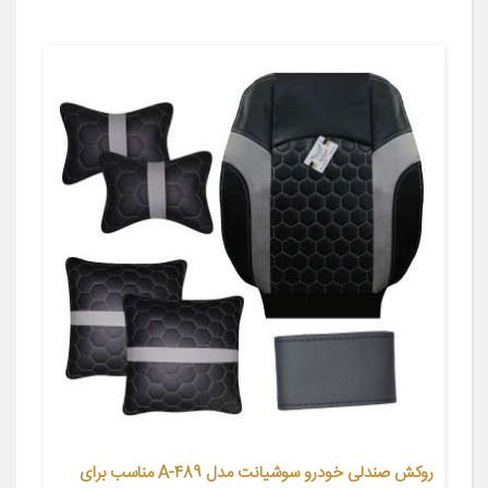
روکش صندلی خودرو سوشیانت مدل A-489 مناسب برای