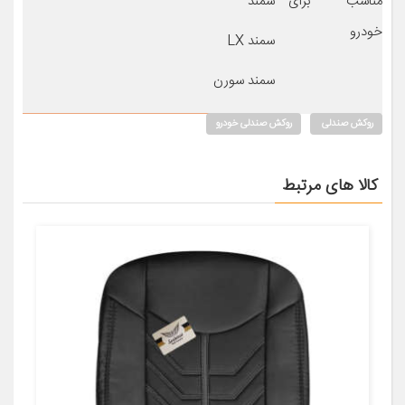
مناسب برای
سمند
خودرو
سمند LX
سمند سورن
روکش صندلی
روکش صندلی خودرو
کالا های مرتبط