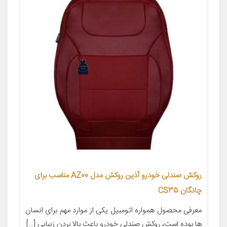
روکش صندلی خودرو آذین روکش مدل AZ00 مناسب برای
چانگان CS35
معرفی محصول همواره اتومبیل یکی از موارد مهم برای انسان
ها بوده است، روکش صندلی خودرو باعث بالا بردن زیبایی […]