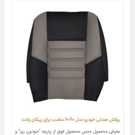
روکش صندلی خودرو مدل 6090 مناسب برای پیکان وانت
معرفی محصول جنس محصول فوق از پارچه “جودون ریز” و