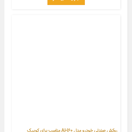
روکش صندلی خودرو مدل AH60 مناسب برای کوییک