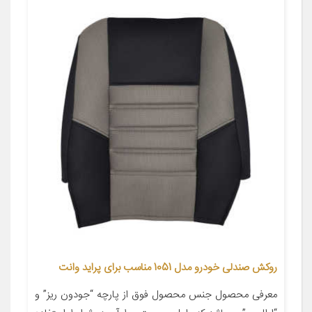
روکش صندلی خودرو مدل 1051 مناسب برای پراید وانت
معرفی محصول جنس محصول فوق از پارچه “جودون ریز” و