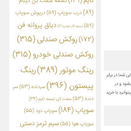
تایم
(149)
تسمه سفت کن دینام
(89)
درب سوپاپ
(59)
درپوش سوپاپ
دیاق پروانه فن
(59)
دریچه گاز خودرو
(16)
روکش صندلی
(315)
(172)
روکش صندلی خودرو
(315)
رینگ موتور
(389)
رینگ
 شما در برابر
پیستون
(396)
 نمیشود و در
سردنده
(53)
سر
میتوانید با خرید
دنده
(53)
سفت کن تسمه تایم
(34)
سوپاپ
(184)
سوپاپ دود
(55)
سیم ترمز دستی
سوپاپ هوا
(55)