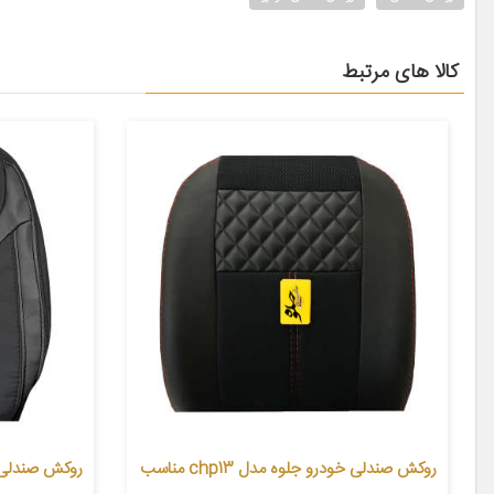
کالا های مرتبط
روکش صندلی خودرو جلوه مدل chp13 مناسب