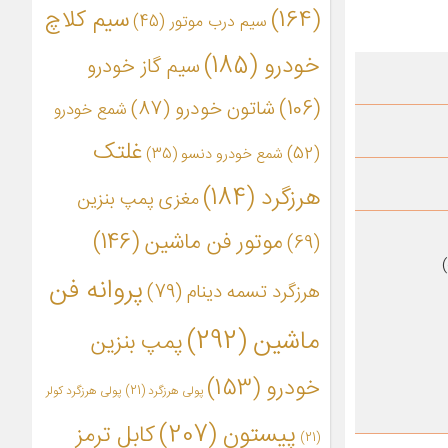
(164)
سیم کلاچ
سیم درب موتور
(45)
خودرو
(185)
سیم گاز خودرو
(106)
شاتون خودرو
(87)
شمع خودرو
غلتک
(52)
شمع خودرو دنسو
(35)
هرزگرد
(184)
مغزی پمپ بنزین
موتور فن ماشین
(146)
(69)
پروانه فن
هرزگرد تسمه دینام
(79)
ماشین
(292)
پمپ بنزین
خودرو
(153)
پولی هرزگرد
(21)
پولی هرزگرد کولر
پیستون
(207)
کابل ترمز
(21)