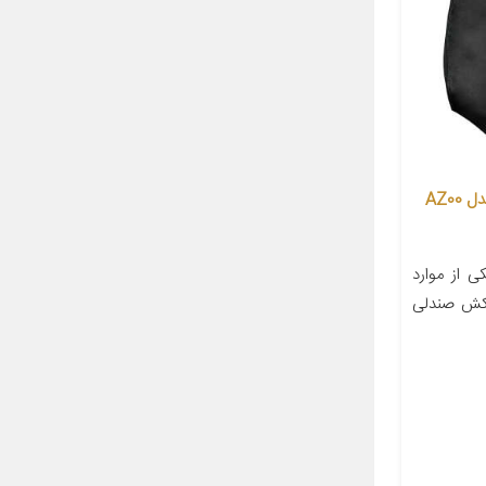
روکش صندلی خودرو آذین روکش مدل AZ00
 از موارد
وکش صندلی