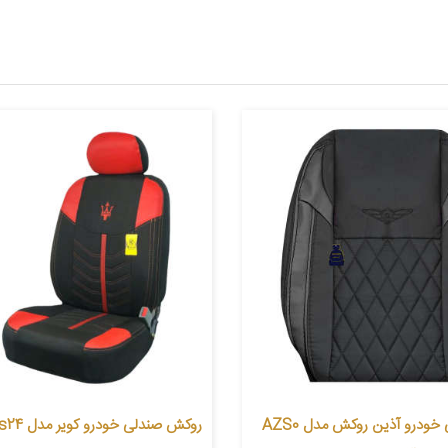
روکش صندلی خودرو آذین روکش مدل AZS0