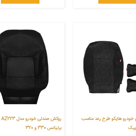
خودرو هایکو طرح رعد مناسب
روک
وییک
برلیانس 330 و 320