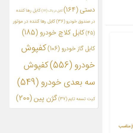
دستی
(164)
کابل رها کننده
کابل در باک
(17)
کابل رها کننده در موتور
در صندوق خودرو
(36)
کابل کلاچ خودرو
(185)
(45)
کفپوش
کابل گاز خودرو
(106)
خودرو
(556)
کفپوش
سه بعدی خودرو
(549)
گژن پین
(200)
کیت تسمه تایم
(37)
روکش صندلی خودرو کویر مدل js24 مناسب