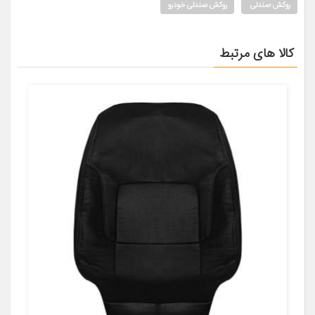
روکش صندلی
روکش صندلی خودرو
کالا های مرتبط