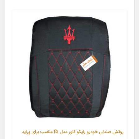
روکش صندلی خودرو رایکو کاور مدل f5 مناسب برای پراید