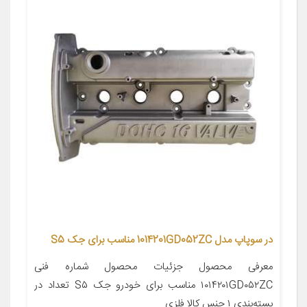
در سوپاپ مدل 1014201GD052ZC مناسب برای جک S5
معرفی محصول جزئیات محصول شماره فنی
۱۰۱۴۲۰۱GD۰۵۲ZC مناسب برای خودرو جک S۵ تعداد در
بسته‌بندی ۱ جنس کالا فلزی