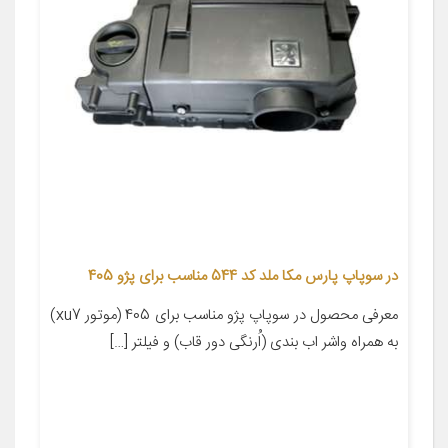
در سوپاپ پارس مکا ملد کد 544 مناسب برای پژو 405
معرفی محصول در سوپاپ پژو مناسب برای 405 (موتور xu7)
به همراه واشر اب بندی (اُرنگی دور قاب) و فیلتر […]