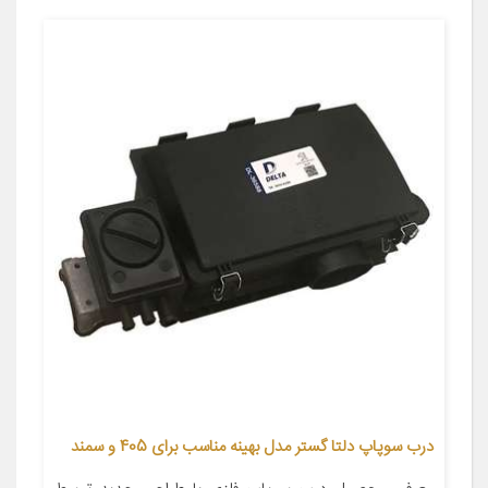
درب سوپاپ دلتا گستر مدل بهینه مناسب برای 405 و سمند