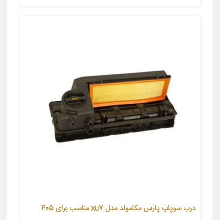
درب سوپاپ پارس مکامولد مدل xu7 مناسب برای 405