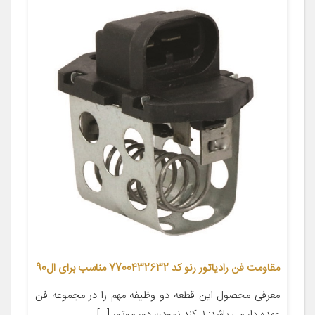
مقاومت فن رادیاتور رنو کد 7700432632 مناسب برای ال90
معرفی محصول این قطعه دو وظیفه مهم را در مجموعه فن
عهده دار می باشد: ١- کند نمودن دور موتور […]