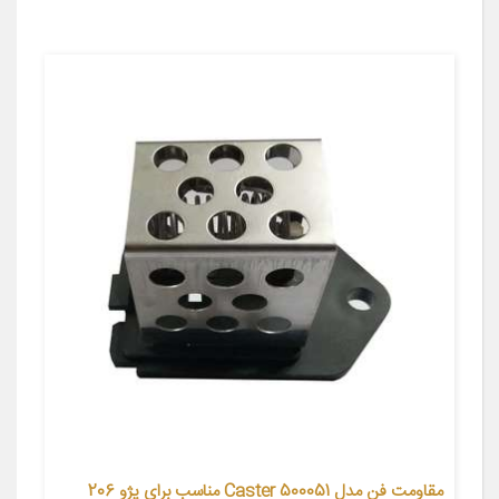
مقاومت فن مدل Caster 500051 مناسب برای پژو 206