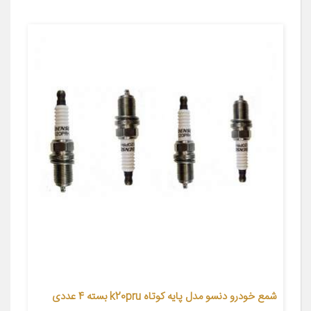
شمع خودرو دنسو مدل پایه کوتاه k20pru بسته 4 عددی