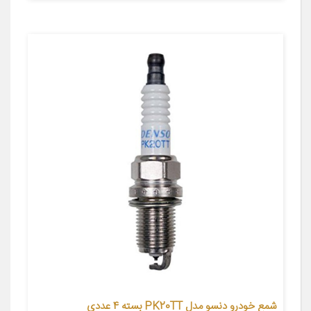
شمع خودرو دنسو مدل PK20TT بسته 4 عددی