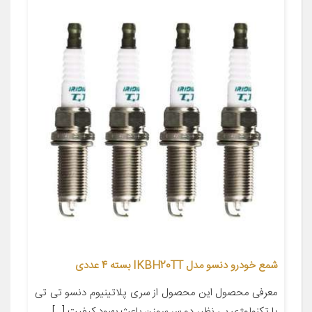
شمع خودرو دنسو مدل IKBH20TT بسته 4 عددی
معرفی محصول این محصول از سری پلاتینیوم دنسو تی تی
با تکنولوژی بی نظیر دو سر سوزن باعث بهبود کیفیت […]