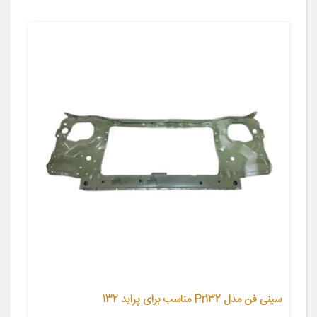
سینی فن مدل Pr132 مناسب برای پراید 132