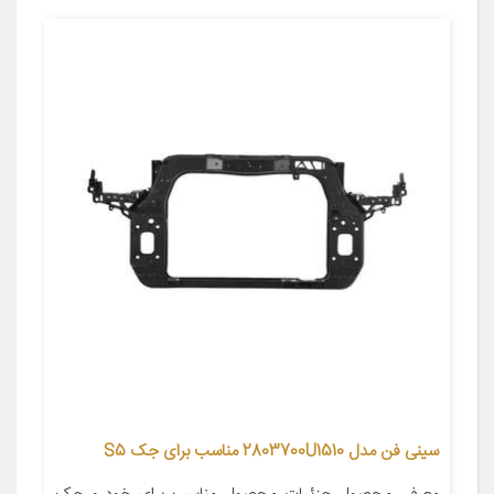
سينی فن مدل 2803700U1510 مناسب برای جک S5