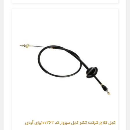
کابل کلاچ شرکت تکنو کابل سبزوار کد 100262برای آردی