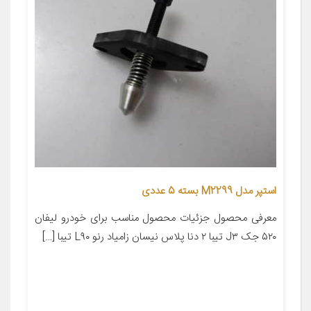
استپر مدل M2299 بسته 5 عددی
معرفی محصول جزئیات محصول مناسب برای خودرو لیفان
۵۲۰ جک J۳ تیبا ۲ دنا پلاس نیسان زامیاد رنو L۹۰ تیبا […]