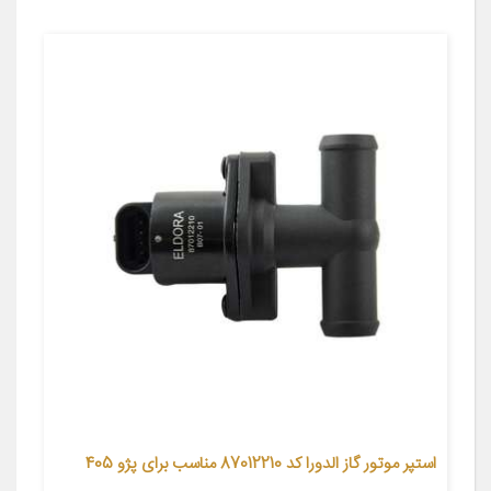
استپر موتور گاز الدورا کد 87012210 مناسب برای پژو 405