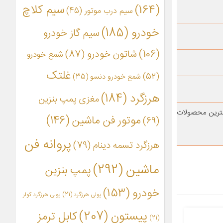
(164)
سیم کلاچ
سیم درب موتور
(45)
خودرو
(185)
سیم گاز خودرو
(106)
شاتون خودرو
(87)
شمع خودرو
غلتک
(52)
شمع خودرو دنسو
(35)
هرزگرد
(184)
مغزی پمپ بنزین
هترین محصولات
موتور فن ماشین
(146)
(69)
پروانه فن
هرزگرد تسمه دینام
(79)
ماشین
(292)
پمپ بنزین
خودرو
(153)
پولی هرزگرد
(21)
پولی هرزگرد کولر
پیستون
(207)
کابل ترمز
(21)