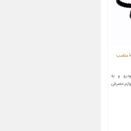
تسمه تایم خودرو اچ آی سی کد 107 مناسب
رو و به
وازم مصرفی