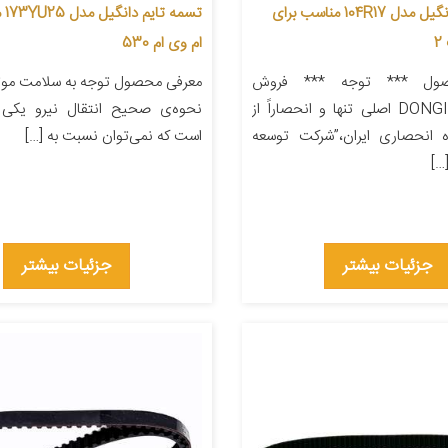
تسمه تایم دانگیل مدل 104R17 مناسب برای
تسم
ام وی ام 530
ول *** توجه *** فروش
معرفی محصول توجه به سلامت موتو
محصولات DONGIL اصلی تنها و انحصاراً از
نحوه‌ی صحیح انتقال نیرو یکی ا
ه انحصاری ایران،”شرکت توسعه
است که نمی‌توان نسبت به […]
…]
جزئیات بیشتر
جزئیات بیشتر