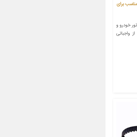
ه تایم دانگیل مدل 173YU25 مناسب برای
ر خودرو و
ز واجباتی