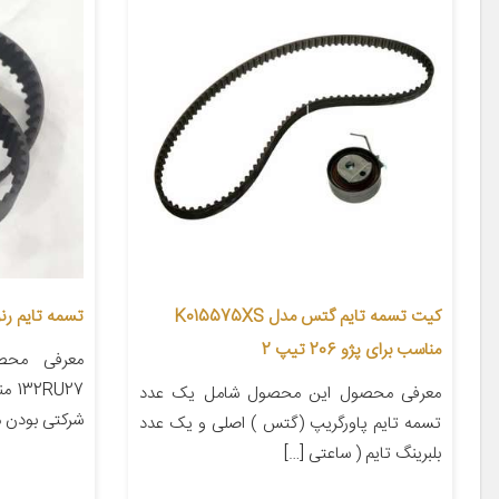
کیت تسمه تایم گتس مدل K015575XS
تسمه تایم رنو مدل
مناسب برای پژو 206 تیپ 2
معرفی محص
معرفی محصول این محصول شامل یک عدد
شرکتی بودن م
تسمه تایم پاورگریپ (گتس ) اصلی و یک عدد
بلبرینگ تایم ( ساعتی […]