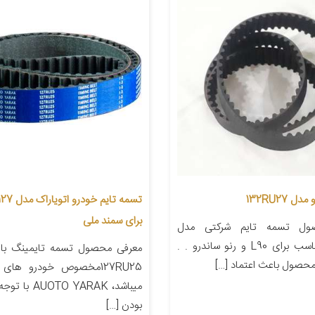
 132RU27
برای سمند ملی
ول تسمه تایم شرکتی مدل
132RU27 مناسب برای L90 و رنو ساندرو . .
معرفی محصول تسمه تایمینگ با 
حصول باعث اعتماد […]
127RU25مخصوص خودرو ها
میباشد، O YARAK
بودن […]