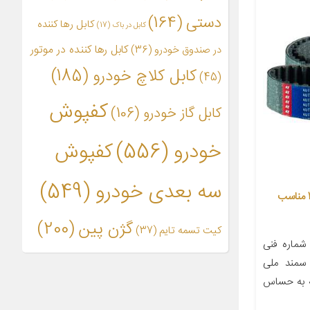
دستی
(164)
کابل رها کننده
کابل در باک
(17)
کابل رها کننده در موتور
در صندوق خودرو
(36)
کابل کلاچ خودرو
(185)
(45)
کفپوش
کابل گاز خودرو
(106)
خودرو
(556)
کفپوش
سه بعدی خودرو
(549)
تسمه تایم خودرو اتویاراک مدل 127 مناسب
گژن پین
(200)
کیت تسمه تایم
(37)
شماره فنی
ی سمند ملی
AUOT با توجه به حساس