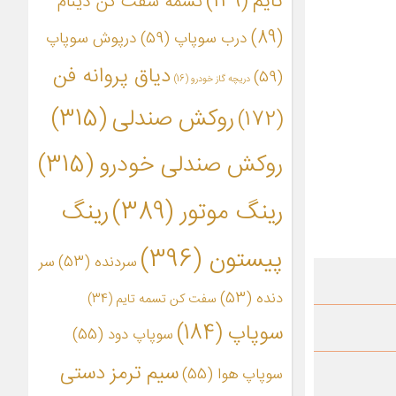
تایم
(149)
تسمه سفت کن دینام
(89)
درب سوپاپ
(59)
درپوش سوپاپ
دیاق پروانه فن
(59)
دریچه گاز خودرو
(16)
روکش صندلی
(315)
(172)
روکش صندلی خودرو
(315)
رینگ موتور
(389)
رینگ
پیستون
(396)
سردنده
(53)
سر
دنده
(53)
سفت کن تسمه تایم
(34)
سوپاپ
(184)
سوپاپ دود
(55)
سیم ترمز دستی
سوپاپ هوا
(55)