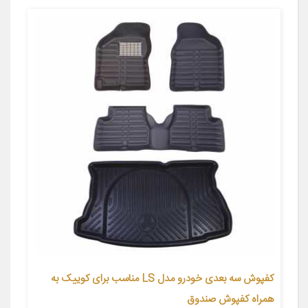
کفپوش سه بعدی خودرو مدل LS مناسب برای کوییک به
همراه کفپوش صندوق