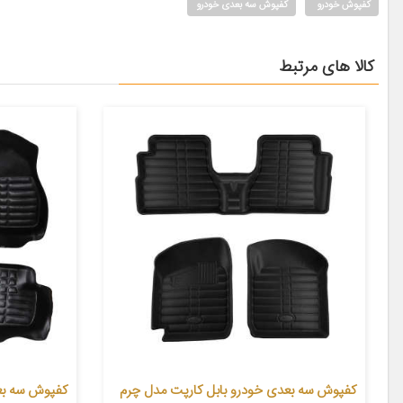
کفپوش خودرو
کفپوش سه بعدی خودرو
کالا های مرتبط
کفپوش سه بعدی خودرو بابل کارپت مدل چرم