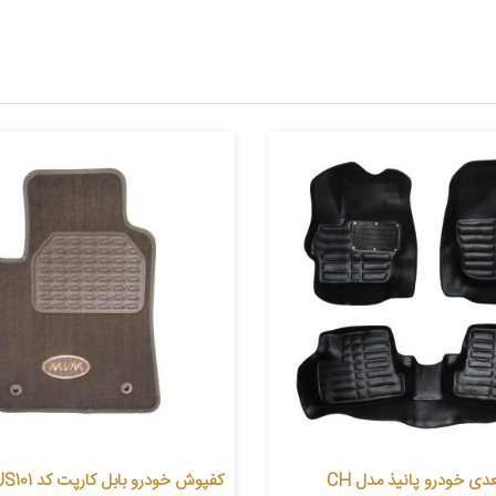
کفپوش سه بعدی خودرو پانیذ مدل CH
کفپوش خودرو باب