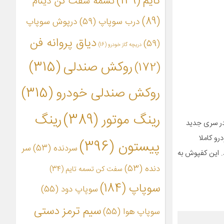
تایم
(149)
تسمه سفت کن دینام
(89)
درب سوپاپ
(59)
درپوش سوپاپ
دیاق پروانه فن
(59)
دریچه گاز خودرو
(16)
روکش صندلی
(315)
(172)
روکش صندلی خودرو
(315)
رینگ موتور
(389)
رینگ
ش می دهند در سری جدید
رو کاملا
پیستون
(396)
سردنده
(53)
سر
. این کفپوش به
دنده
(53)
سفت کن تسمه تایم
(34)
سوپاپ
(184)
سوپاپ دود
(55)
سیم ترمز دستی
سوپاپ هوا
(55)