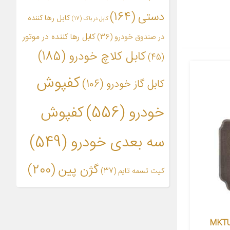
دستی
(164)
کابل رها کننده
کابل در باک
(17)
کابل رها کننده در موتور
در صندوق خودرو
(36)
کابل کلاچ خودرو
(185)
(45)
کفپوش
کابل گاز خودرو
(106)
خودرو
(556)
کفپوش
سه بعدی خودرو
(549)
گژن پین
(200)
کیت تسمه تایم
(37)
ل کارپت کد MKTUS101