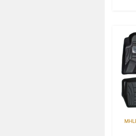
سه بعدی خودرو پانیذ کد MHLB