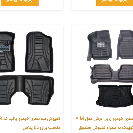
کفپوش پنج بعدی خودرو زرین فرش مدل A.M
کفپوش 
کوییک به همراه کفپوش صندوق
مناسب برای دنا پلاس