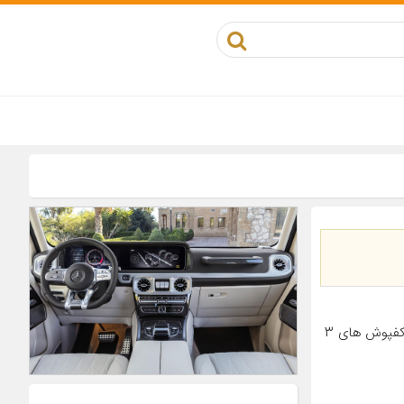
معرفی محصول کفپوش فوق مناسب برای خودروی ام وی ام X22است. بر خلاف کفپوش های 3