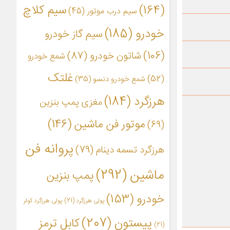
(164)
سیم کلاچ
سیم درب موتور
(45)
خودرو
(185)
سیم گاز خودرو
(106)
شاتون خودرو
(87)
شمع خودرو
غلتک
(52)
شمع خودرو دنسو
(35)
هرزگرد
(184)
مغزی پمپ بنزین
موتور فن ماشین
(146)
(69)
پروانه فن
هرزگرد تسمه دینام
(79)
ماشین
(292)
پمپ بنزین
خودرو
(153)
پولی هرزگرد
(21)
پولی هرزگرد کولر
پیستون
(207)
کابل ترمز
(21)