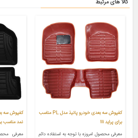
کالا های مرتبط
کفپوش سه بعدی خودرو پانیذ مدل PL مناسب
کفپوش سه ب
برای پراید 111
نمد مناسب برا
معرفی محصول امروزه با توجه به استفاده دائم
معرفی محص