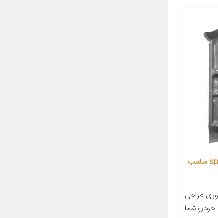
کفپوش خودرو بابل کارپت مدل sp001 مناسب
وری طراحی
خودرو شما