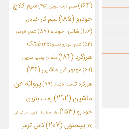
(164)
سیم کلاچ
سیم درب موتور
(45)
خودرو
(185)
سیم گاز خودرو
(106)
شاتون خودرو
(87)
شمع خودرو
غلتک
(52)
شمع خودرو دنسو
(35)
هرزگرد
(184)
مغزی پمپ بنزین
موتور فن ماشین
(146)
(69)
پروانه فن
هرزگرد تسمه دینام
(79)
ماشین
(292)
پمپ بنزین
خودرو
(153)
پولی هرزگرد
(21)
پولی هرزگرد کولر
پیستون
(207)
کابل ترمز
(21)