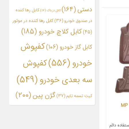
دستی
(164)
کابل رها کننده
کابل در باک
(17)
کابل رها کننده در موتور
در صندوق خودرو
(36)
کابل کلاچ خودرو
(185)
(45)
کفپوش
کابل گاز خودرو
(106)
خودرو
(556)
کفپوش
سه بعدی خودرو
(549)
گژن پین
(200)
کیت تسمه تایم
(37)
کفپوش سه بعدی خودرو پانیذ مدل MP
تفاده دائم