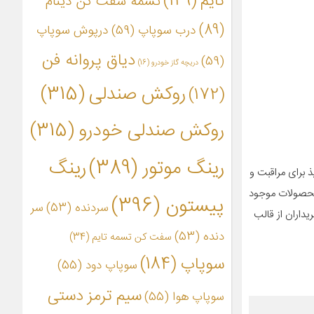
تایم
(149)
تسمه سفت کن دینام
(89)
درب سوپاپ
(59)
درپوش سوپاپ
دیاق پروانه فن
(59)
دریچه گاز خودرو
(16)
روکش صندلی
(315)
(172)
روکش صندلی خودرو
(315)
رینگ موتور
(389)
رینگ
 برای مراقبت و
محصولات موجود
پیستون
(396)
سردنده
(53)
سر
داران از قالب
دنده
(53)
سفت کن تسمه تایم
(34)
سوپاپ
(184)
سوپاپ دود
(55)
سیم ترمز دستی
سوپاپ هوا
(55)