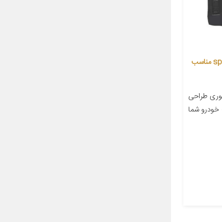
کفپوش خودرو بابل کارپت مدل sp001 مناسب
وری طراحی
خودرو شما