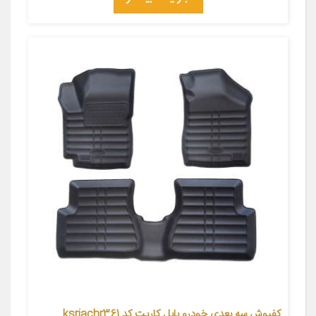
کفپوش سه بعدی خودرو بابل کارپت کد ksriachr361