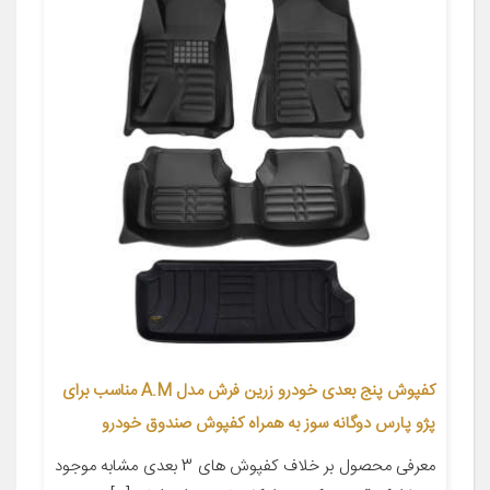
کفپوش پنج بعدی خودرو زرین فرش مدل A.M مناسب برای
پژو پارس دوگانه سوز به همراه کفپوش صندوق خودرو
معرفی محصول بر خلاف کفپوش های 3 بعدی مشابه موجود