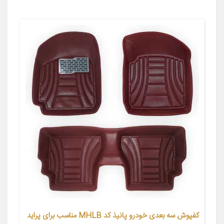
کفپوش سه بعدی خودرو پانیذ کد MHLB مناسب برای پراید