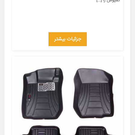
کفپوش را […]
جزئیات بیشتر