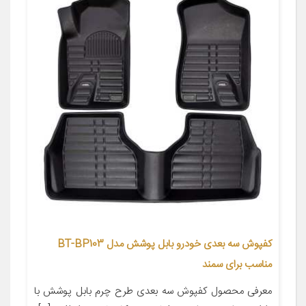
کفپوش سه بعدی خودرو بابل پوشش مدل BT-BP103
مناسب برای سمند
معرفی محصول کفپوش سه بعدی طرح چرم بابل پوشش با