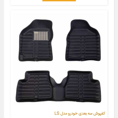
کفپوش سه بعدی خودرو مدل LS