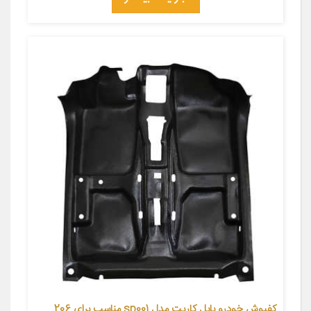
کفپوش خودرو بابل کارپت مدل sp001 مناسب برای 206