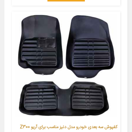
کفپوش سه بعدی خودرو مدل دنیز مناسب برای آریو Z300