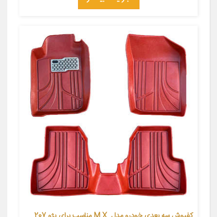
کفپوش سه بعدی خودرو مدل .M.X مناسب برای پژو 207