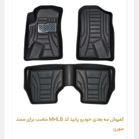
کفپوش سه بعدی خودرو پانیذ کد MHLB مناسب برای سمند
سورن