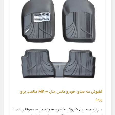
کفپوش سه بعدی خودرو مکس مدل MK00 مناسب برای
پراید
معرفی محصول کفپوش خودرو همواره جز محصولاتی است