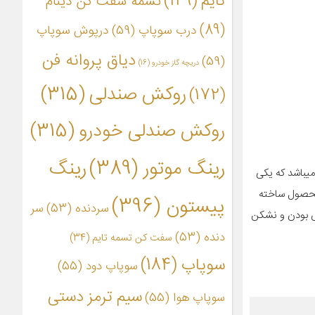
تایم
(149)
تسمه سفت کن دینام
(89)
درب سوپاپ
(59)
درپوش سوپاپ
دیاق پروانه فن
(59)
دریچه گاز خودرو
(16)
روکش صندلی
(315)
(172)
روکش صندلی خودرو
(315)
رینگ موتور
(389)
رینگ
یباشد که یکی
 محصول ساخته
پیستون
(396)
سردنده
(53)
سر
خش بودن و نشکن
دنده
(53)
سفت کن تسمه تایم
(34)
سوپاپ
(184)
سوپاپ دود
(55)
سیم ترمز دستی
سوپاپ هوا
(55)