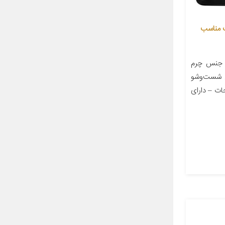
 مناسب
 جنس چرم
ل شست‌وشو
ات – دارای