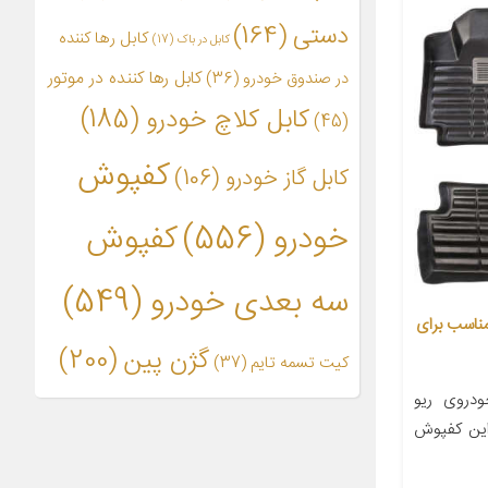
دستی
(164)
کابل رها کننده
کابل در باک
(17)
کابل رها کننده در موتور
در صندوق خودرو
(36)
کابل کلاچ خودرو
(185)
(45)
کفپوش
کابل گاز خودرو
(106)
خودرو
(556)
کفپوش
سه بعدی خودرو
(549)
ناسب برای
گژن پین
(200)
کیت تسمه تایم
(37)
دروی ریو
این کفپوش