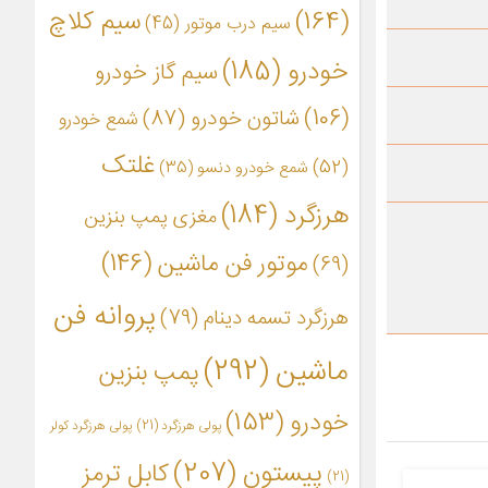
(164)
سیم کلاچ
سیم درب موتور
(45)
خودرو
(185)
سیم گاز خودرو
(106)
شاتون خودرو
(87)
شمع خودرو
غلتک
(52)
شمع خودرو دنسو
(35)
هرزگرد
(184)
مغزی پمپ بنزین
موتور فن ماشین
(146)
(69)
پروانه فن
هرزگرد تسمه دینام
(79)
ماشین
(292)
پمپ بنزین
خودرو
(153)
پولی هرزگرد
(21)
پولی هرزگرد کولر
پیستون
(207)
کابل ترمز
(21)