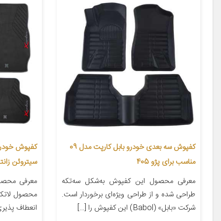
کفپوش سه بعدی خودرو بابل کارپت مدل 09
مناسب برای پژو 405
سیتروئن زانتی
معرفی محصول این کفپوش به‌شکل سه‌تکه
معرفی محصول 
طراحی شده و از طراحی ویژه‌ای برخوردار است.
محصول لاتکس
شرکت «بابل» (Babol) این کفپوش را […]
انعطاف پذیری