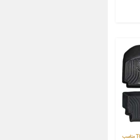
کفپوش سه بعدی خودرو پانیذ کد TG مناسب