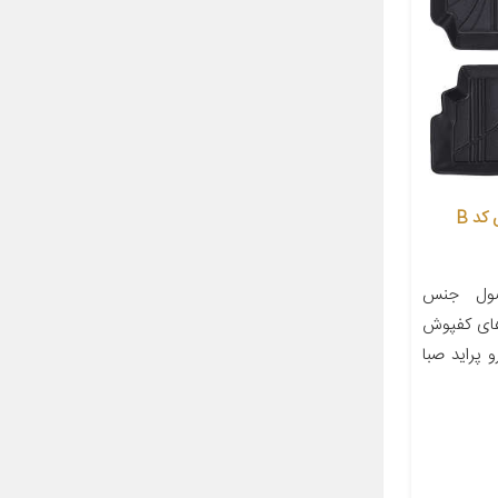
کفپوش سه بعدی خودرو مدل مکس کد B
صول جنس
‌های کفپوش
پراید صبا