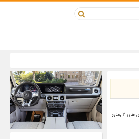
معرفی محصول کفپوش فوق مناسب برای خودروی پژو پارس است. بر خلاف کفپوش های 3 بعدی