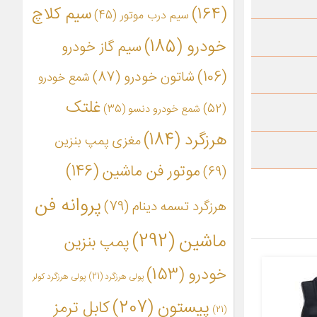
(164)
سیم کلاچ
سیم درب موتور
(45)
خودرو
(185)
سیم گاز خودرو
(106)
شاتون خودرو
(87)
شمع خودرو
غلتک
(52)
شمع خودرو دنسو
(35)
هرزگرد
(184)
مغزی پمپ بنزین
موتور فن ماشین
(146)
(69)
پروانه فن
هرزگرد تسمه دینام
(79)
ماشین
(292)
پمپ بنزین
خودرو
(153)
پولی هرزگرد
(21)
پولی هرزگرد کولر
پیستون
(207)
کابل ترمز
(21)