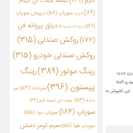
تایم
(149)
تسمه سفت کن دینام
(89)
درب سوپاپ
(59)
درپوش سوپاپ
دیاق پروانه فن
(59)
دریچه گاز خودرو
(16)
روکش صندلی
(315)
(172)
روکش صندلی خودرو
(315)
رینگ موتور
(389)
رینگ
هند در سری جدید
درو کاملا
پیستون
(396)
سردنده
(53)
سر
. این کفپوش به
دنده
(53)
سفت کن تسمه تایم
(34)
سوپاپ
(184)
سوپاپ دود
(55)
سیم ترمز دستی
سوپاپ هوا
(55)