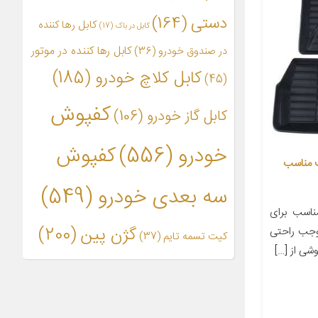
دستی
(164)
کابل رها کننده
کابل در باک
(17)
کابل رها کننده در موتور
در صندوق خودرو
(36)
کابل کلاچ خودرو
(185)
(45)
کفپوش
کابل گاز خودرو
(106)
خودرو
(556)
کفپوش
 مناسب
سه بعدی خودرو
(549)
اسب برای
گژن پین
(200)
وجب راحتی
کیت تسمه تایم
(37)
شی از […]