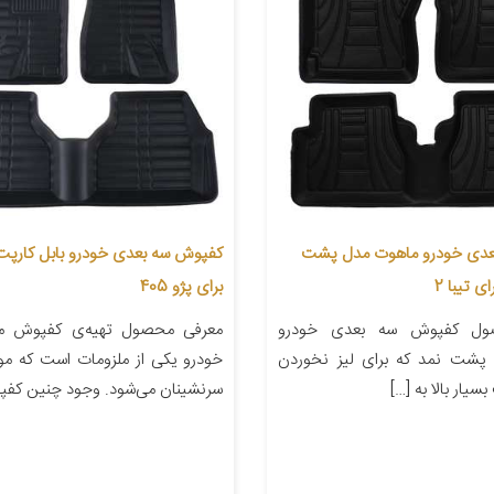
عدی خودرو ماهوت مدل پشت
کفپوش سه بعدی خودرو بابل کارپت
 تیبا 2
برای پژو 405
ول کفپوش سه بعدی خودرو
معرفی محصول تهیه‌ی کفپوش من
پشت نمد که برای لیز نخوردن
خودرو یکی از ملزومات است که م
سیار بالا به […]
سرنشینان می‌شود. وجود چنین کفپو