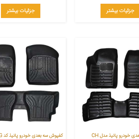
جزئیات بیشتر
جزئیات بیشتر
کفپوش سه بعدی خودرو پانیذ مدل CH