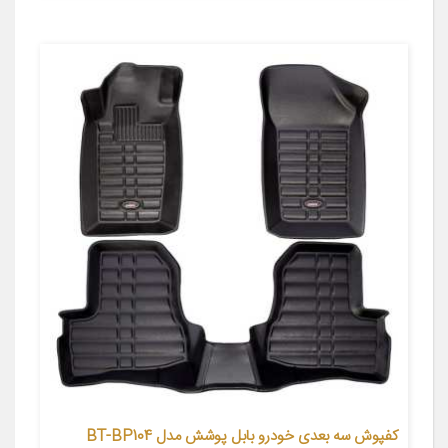
کفپوش سه بعدی خودرو بابل پوشش مدل BT-BP104