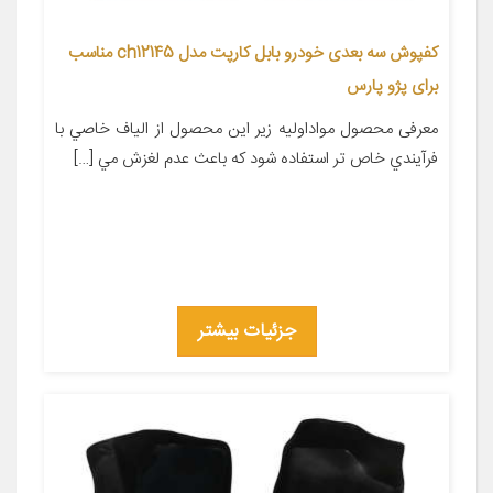
کفپوش سه بعدی خودرو بابل کارپت مدل ch12145 مناسب
برای پژو پارس
معرفی محصول مواداوليه زير اين محصول از الياف خاصي با
فرآيندي خاص تر استفاده شود كه باعث عدم لغزش مي […]
جزئیات بیشتر