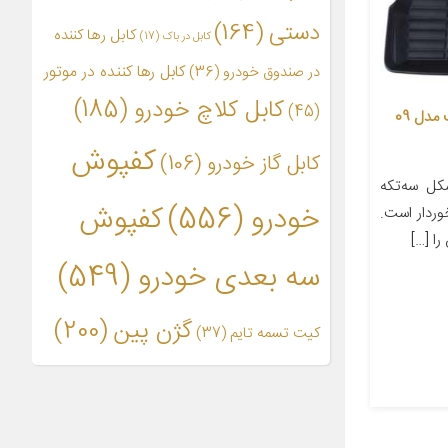
دستی
(164)
کابل رها کننده
کابل در باک
(17)
کابل رها کننده در موتور
در صندوق خودرو
(36)
کابل کلاچ خودرو
(185)
(45)
کفپوش سه بعدی خودرو بابل کارپت مدل 09
کفپوش
کابل گاز خودرو
(106)
ل سه‌تکه
خودرو
(556)
کفپوش
وردار است.
سه بعدی خودرو
(549)
گژن پین
(200)
کیت تسمه تایم
(37)