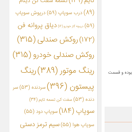
تایم
(149)
تسمه سفت کن دینام
(89)
درب سوپاپ
(59)
درپوش سوپاپ
دیاق پروانه فن
(59)
دریچه گاز خودرو
(16)
روکش صندلی
(315)
(172)
روکش صندلی خودرو
(315)
رینگ موتور
(389)
رینگ
 بوده و قسمت
پیستون
(396)
سردنده
(53)
سر
دنده
(53)
سفت کن تسمه تایم
(34)
سوپاپ
(184)
سوپاپ دود
(55)
سیم ترمز دستی
سوپاپ هوا
(55)