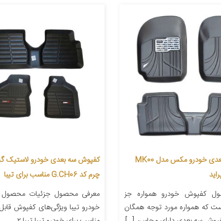
کفپوش سه بعدی خودرو مکس مدل MK00
کفپوش سه بعدی خودرو لاستیک گی
اید
چرم کد G.CH06 مناسب برای تیبا
ل کفپوش خودرو همواره جز
معرفی محصول جزئیات محصول
ت که همواره مورد توجه همگان
خودرو تیبا ویژگی‌های کفپوش قاب
فپوش سه بعدی دارای محاسن […]
مناسب برای خودرو تیبا تیبا ۲