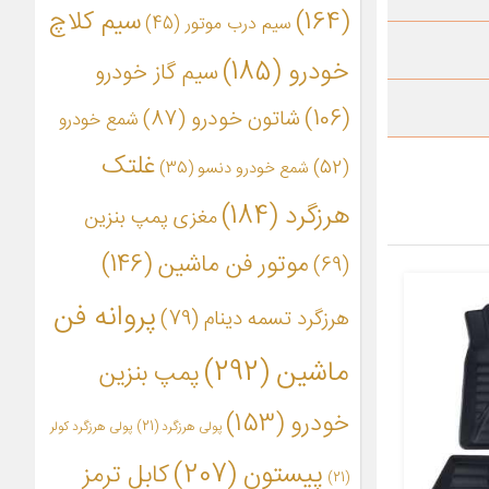
(164)
سیم کلاچ
سیم درب موتور
(45)
خودرو
(185)
سیم گاز خودرو
(106)
شاتون خودرو
(87)
شمع خودرو
غلتک
(52)
شمع خودرو دنسو
(35)
هرزگرد
(184)
مغزی پمپ بنزین
موتور فن ماشین
(146)
(69)
پروانه فن
هرزگرد تسمه دینام
(79)
ماشین
(292)
پمپ بنزین
خودرو
(153)
پولی هرزگرد
(21)
پولی هرزگرد کولر
پیستون
(207)
کابل ترمز
(21)