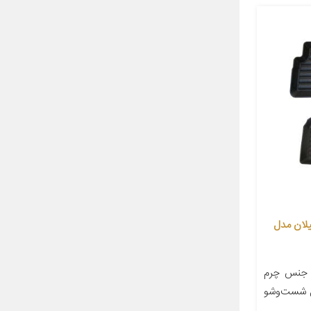
لان مدل
 جنس چرم
ل شست‌وشو