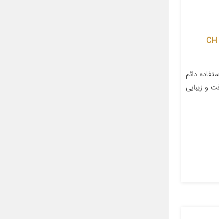
کفپوش سه بعدی خودرو پانیذ مدل CH
تفاده دائم
ت و زیبایی