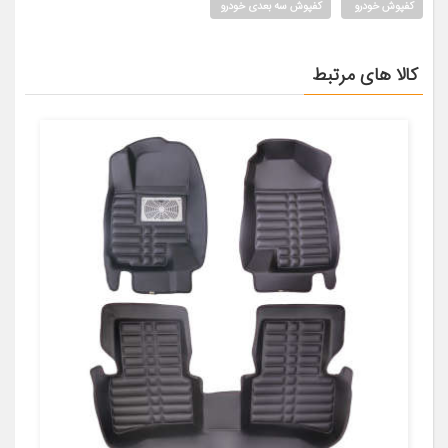
کفپوش خودرو
کفپوش سه بعدی خودرو
کالا های مرتبط