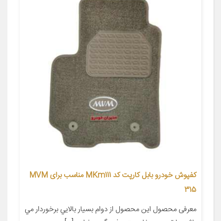
کفپوش خودرو بابل کارپت کد MKm111 مناسب برای MVM
315
معرفی محصول این محصول از دوام بسيار بالايي برخوردار مي