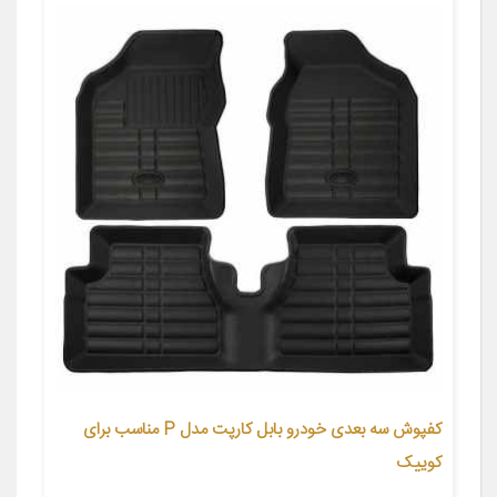
کفپوش سه بعدی خودرو بابل کارپت مدل P مناسب برای
کوییک