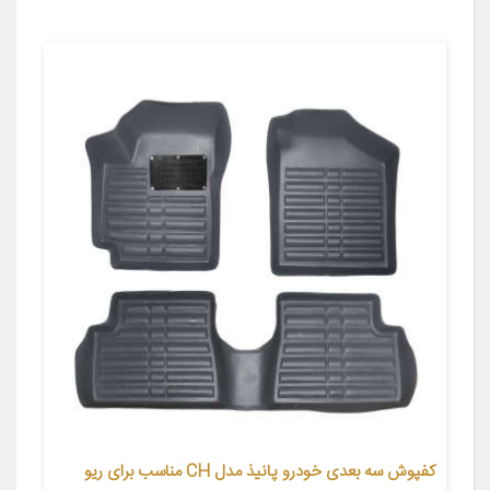
کفپوش سه بعدی خودرو پانیذ مدل CH مناسب برای ریو