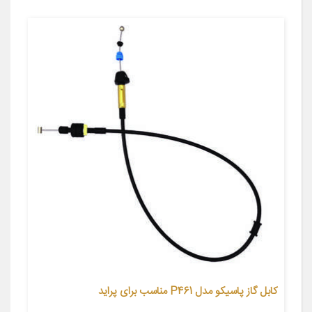
کابل گاز پاسیکو مدل P461 مناسب برای پراید