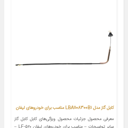
کابل گاز مدل LBA1108300B1 مناسب برای خودروهای لیفان
معرفی محصول جزئیات محصول ویژگی‌های کابل کابل گاز
سایر توضیحات – مناسب برای خودروهای لیفان LF-۵۲۰ –