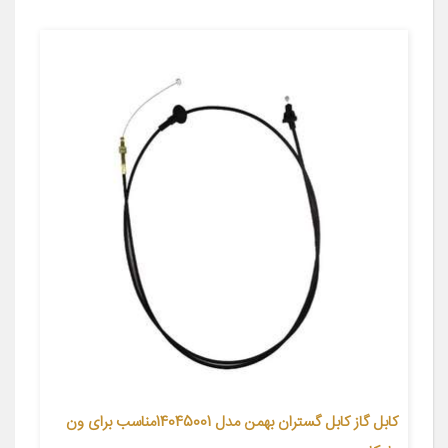
کابل گاز کابل گستران بهمن مدل 14045001مناسب برای ون