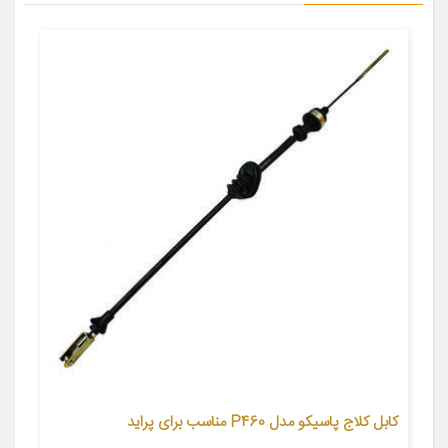
کابل کلاج پاسیکو مدل P460 مناسب برای پراید