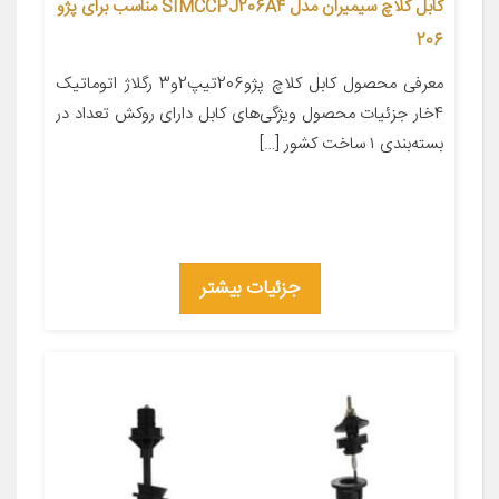
کابل کلاچ سیمیران مدل SIMCCPJ206A4 مناسب برای پژو
206
معرفی محصول کابل کلاچ پژو206تیپ2و3 رگلاژ اتوماتیک
4خار جزئیات محصول ویژگی‌های کابل دارای روکش تعداد در
بسته‌بندی ۱ ساخت کشور […]
جزئیات بیشتر