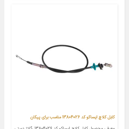
کابل کلاچ ایساکو کد 13804026 مناسب برای پیکان
معرفی محصول کابل کلاچ ایساکو کد 13804026 رگلاژ دستی