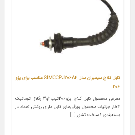
کابل کلاچ سیمیران مدل SIMCCPJ206A4 مناسب برای پژو
206
معرفی محصول کابل کلاچ پژو206تیپ2و3 رگلاژ اتوماتیک
4خار جزئیات محصول ویژگی‌های کابل دارای روکش تعداد در
بسته‌بندی ۱ ساخت کشور […]