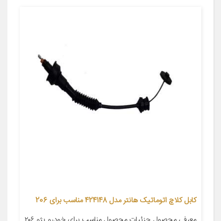
کابل کلاچ اتوماتیک هانتر مدل 424148 مناسب برای 206
معرفی محصول جزئیات محصول مناسب برای خودرو پژو ۲۰۶