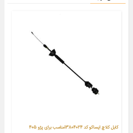
کابل کلاچ ایساکو کد 13804024مناسب برای پژو 405