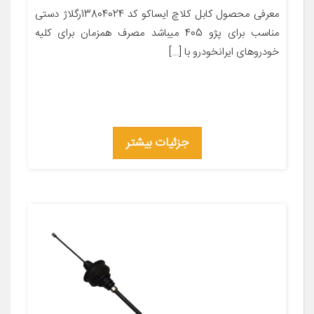
معرفی محصول کابل کلاچ ایساکو کد 13804024رگلاژ دستی
مناسب برای پژو 405 میباشد مصرف همزمان برای کلیه
خودروهای ایرانخودرو با […]
جزئیات بیشتر