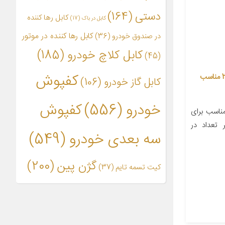
دستی
(164)
کابل رها کننده
کابل در باک
(17)
کابل رها کننده در موتور
در صندوق خودرو
(36)
کابل کلاچ خودرو
(185)
(45)
کفپوش
کابل کلاچ نگین موتور مدل 240462 مناسب
کابل گاز خودرو
(106)
خودرو
(556)
کفپوش
اسب برای
۱ سانتی‌متر تعداد در
سه بعدی خودرو
(549)
گژن پین
(200)
کیت تسمه تایم
(37)