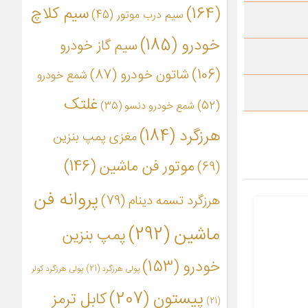
(164)
سیم کلاچ
سیم درب موتور
(45)
خودرو
(185)
سیم گاز خودرو
(106)
شاتون خودرو
(87)
شمع خودرو
غلتک
(52)
شمع خودرو دنسو
(35)
هرزگرد
(184)
مغزی پمپ بنزین
موتور فن ماشین
(146)
(69)
پروانه فن
هرزگرد تسمه دینام
(79)
ماشین
(292)
پمپ بنزین
خودرو
(153)
پولی هرزگرد
(21)
پولی هرزگرد کولر
پیستون
(207)
کابل ترمز
(21)