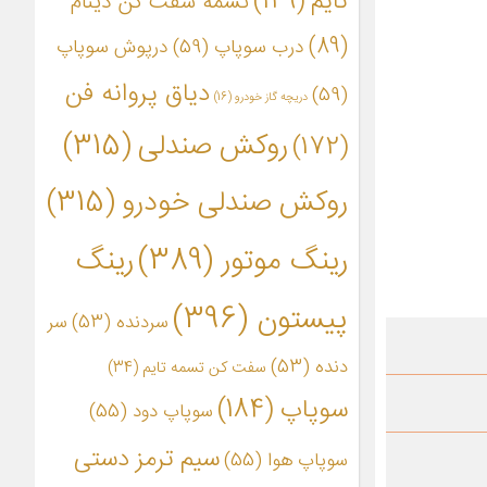
تایم
(149)
تسمه سفت کن دینام
(89)
درب سوپاپ
(59)
درپوش سوپاپ
دیاق پروانه فن
(59)
دریچه گاز خودرو
(16)
روکش صندلی
(315)
(172)
روکش صندلی خودرو
(315)
رینگ موتور
(389)
رینگ
پیستون
(396)
سردنده
(53)
سر
دنده
(53)
سفت کن تسمه تایم
(34)
سوپاپ
(184)
سوپاپ دود
(55)
سیم ترمز دستی
سوپاپ هوا
(55)